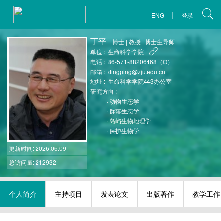
|
ENG
登录
丁平
博士
|
教授
|
博士生导师
单位 :
生命科学学院
电话 :
86-571-88206468（O）
邮箱 :
dingping@zju.edu.cn
地址 :
生命科学学院443办公室
研究方向 :
·
动物生态学
·
群落生态学
·
岛屿生物地理学
·
保护生物学
更新时间
: 2026.06.09
总访问量: 212932
个人简介
主持项目
发表论文
出版著作
教学工作