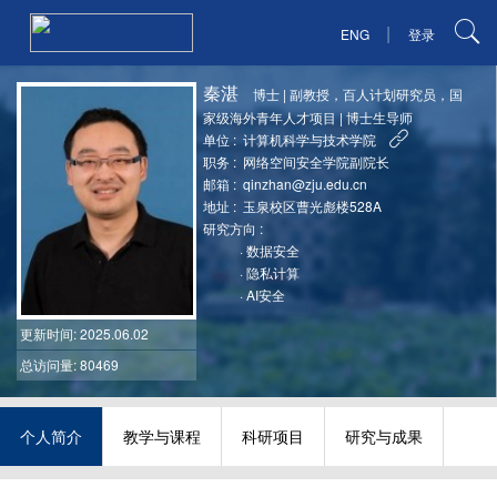
|
ENG
登录
秦湛
博士
|
副教授，百人计划研究员，国
家级海外青年人才项目
|
博士生导师
单位 :
计算机科学与技术学院
职务 :
网络空间安全学院副院长
邮箱 :
qinzhan@zju.edu.cn
地址 :
玉泉校区曹光彪楼528A
研究方向 :
·
数据安全
·
隐私计算
·
AI安全
更新时间
: 2025.06.02
总访问量: 80469
个人简介
教学与课程
科研项目
研究与成果