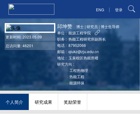
|
ENG
登录
邱坤赞
博士
|
研究员
|
博士生导师
单位 :
能源工程学院
更新时间
: 2023.05.09
职务 :
热能工程研究所副所长
电话 :
87952066
总访问量: 46201
邮箱 :
qiukz@zju.edu.cn
地址 :
玉泉校区热能所楼
研究方向 :
·
工程热物理
·
热能工程
·
能源环保
个人简介
研究成果
奖励荣誉