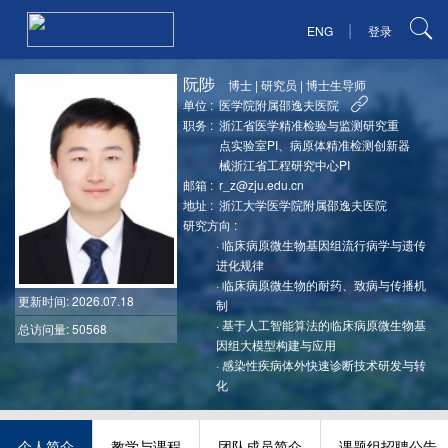
|
ENG
登录
阮陟
博士
|
研究员
|
博士生导师
单位 :
医学院附属邵逸夫医院
职务 :
浙江省医学精准检验与监测研究重
点实验室PI、病原体精准检测创新器
械浙江省工程研究中心PI
邮箱 :
r_z@zju.edu.cn
地址 :
浙江大学医学院附属邵逸夫医院
研究方向 :
·
临床病原微生物基因组流行病学与遗传
进化规律
·
临床病原微生物的耐药、致病与传播机
更新时间
: 2026.07.18
制
·
基于人工智能算法的临床病原微生物基
总访问量: 50568
因组大模型构建与应用
·
感染性疾病体外快速诊断技术研发与转
化
个人简介
教学与课程
团队成员简介
课题组招聘公告