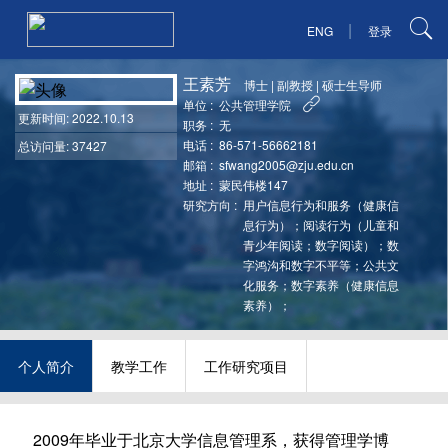
|
ENG
登录
王素芳
博士
|
副教授
|
硕士生导师
单位 :
公共管理学院
更新时间
: 2022.10.13
职务 :
无
电话 :
86-571-56662181
总访问量: 37427
邮箱 :
sfwang2005@zju.edu.cn
地址 :
蒙民伟楼147
研究方向 :
用户信息行为和服务（健康信
息行为）；阅读行为（儿童和
青少年阅读；数字阅读）；数
字鸿沟和数字不平等；公共文
化服务；数字素养（健康信息
素养）；
个人简介
教学工作
工作研究项目
2009年毕业于北京大学信息管理系，获得管理学博