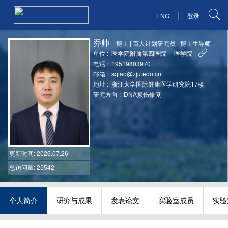
|
ENG
登录
乔帅
博士
|
百人计划研究员
|
博士生导师
单位 :
医学院附属第四医院
|
医学院
电话 :
19519803970
邮箱 :
sqiao@zju.edu.cn
地址 :
浙江大学国际健康医学研究院17楼
研究方向 :
DNA损伤修复
更新时间
: 2026.07.26
总访问量: 25542
个人简介
研究与成果
发表论文
实验室成员
实验