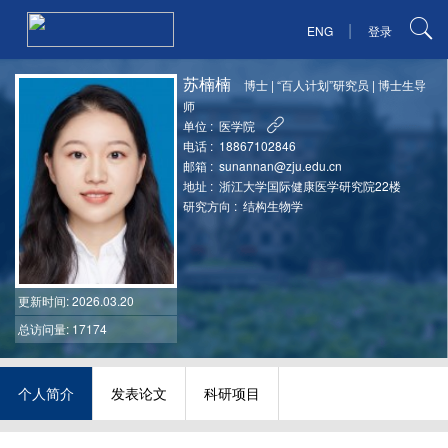
|
ENG
登录
苏楠楠
博士
|
“百人计划”研究员
|
博士生导
师
单位 :
医学院
电话 :
18867102846
邮箱 :
sunannan@zju.edu.cn
地址 :
浙江大学国际健康医学研究院22楼
研究方向 :
结构生物学
更新时间
: 2026.03.20
总访问量: 17174
个人简介
发表论文
科研项目