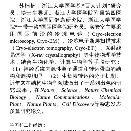
苏楠楠，浙江大学医学院“百人计划”研究
员，
博士生导师
。浙江大学医学院附属第四医
院、浙江大学国际健康研究院、浙江大学医学
院“一带一路”国际医学院研究员。实验室主要采
用国际前沿的冷冻电镜（
Cryo-electron
microscopy, Cryo-EM
）、冷冻电子断层扫描技术
（
Cryo-electron tomography, Cryo-ET
）、X射线
晶体学（
X-ray crystallography
）等生物物理学技
术，结合生物化学、计算生物学等手段研究：
（1）神经系统内源性离子通道和转运蛋白的结
构和调控机理；（2）生长素转运的分子机制。
近年来在结构生物学领域做出了一系列出色的研
究成果，在
Nature
、
Science
、
Nature Chemical
Biology
、
Nature Communications
、
Molecular
Plant
、
Nature Plants、
Cell Discovery
等杂志发表
多篇研究论文。
学习和工作经历：