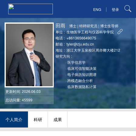
|
ENG
登录
田雨
博士
|
特聘研究员
|
博士生导师
单位 :
生物医学工程与仪器科学学院
电话 :
+8613656649075
邮箱 :
tyler@zju.edu.cn
地址 :
浙江大学玉泉校区周亦卿大楼212
研究方向 :
·
医学信息学
·
临床可信智能决策
·
电子病历知识图谱
·
跨模态融合分析
·
临床数据隐私计算
更新时间
: 2026.06.03
总访问量: 45599
个人简介
科研
成果