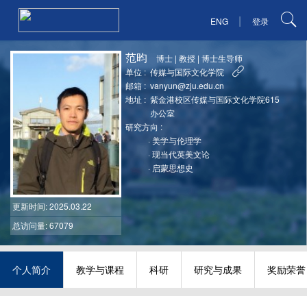
|
ENG
登录
范昀
博士
|
教授
|
博士生导师
单位 :
传媒与国际文化学院
邮箱 :
vanyun@zju.edu.cn
地址 :
紫金港校区传媒与国际文化学院615
办公室
研究方向 :
·
美学与伦理学
·
现当代英美文论
·
启蒙思想史
更新时间
: 2025.03.22
总访问量: 67079
个人简介
教学与课程
科研
研究与成果
奖励荣誉