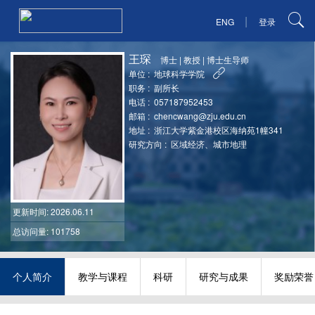
|
ENG
登录
王琛
博士
|
教授
|
博士生导师
单位 :
地球科学学院
职务 :
副所长
电话 :
057187952453
邮箱 :
chencwang@zju.edu.cn
地址 :
浙江大学紫金港校区海纳苑1幢341
研究方向 :
区域经济、城市地理
更新时间
: 2026.06.11
总访问量: 101758
个人简介
教学与课程
科研
研究与成果
奖励荣誉