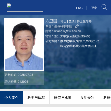
|
ENG
登录
方卫国
博士
|
教授
|
博士生导师
单位 :
生命科学学院
邮箱 :
wfang1@zju.edu.cn
地址 :
浙江大学紫金港校区生科院
研究方向 :
微生物学/真菌/害虫生物防治和
综合治理/环境污染生物治理
更新时间
: 2026.07.08
总访问量: 242026
个人简介
教学与课程
研究与成果
发明专利
科研