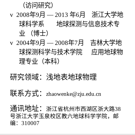
（访问
研究
）
v
2008
年
9
月
—
2013
年
6
月
浙江大学地
球科学系
地球探测与信息技术专
业 （博士）
v
2004
年
9
月
—
2008
年
7
月
吉林大学地
球探测科学与技术学院
应用地球物
理专业（本科）
研究领域：浅地表地球物理
联系方式：
zhaowenke@zju.edu.cn
通讯地址：
浙江省杭州市西湖区浙大路
38
号浙江大学玉泉校区教六地球科学学院，邮
编：
310007