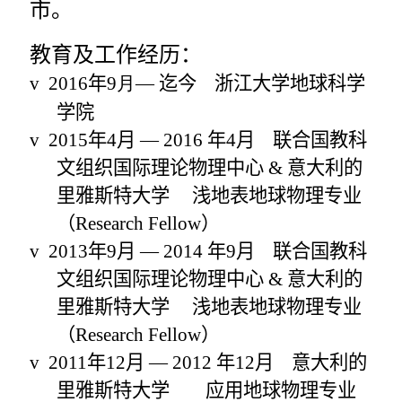
市。
教育及工作经历：
v
2016
年9
月
—
迄今
浙江大学地球科学
学院
v
2015
年
4
月
—
2016
年
4
月
联合国教科
文组织国际理论物理中心
&
意大利的
里雅斯特大学
浅地表地球物理专业
（
Research Fellow
）
v
2013
年
9
月
—
2014
年
9
月
联合国教科
文组织国际理论物理中心
&
意大利的
里雅斯特大学
浅地表地球物理专业
（
Research Fellow
）
v
2011
年
12
月
—
2012
年
12
月
意大利的
里雅斯特大学
应用地球物理专业