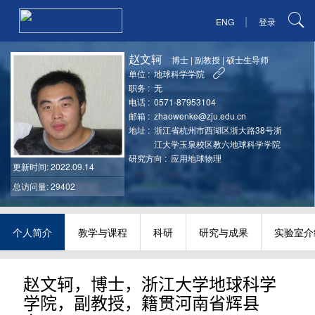
|
ENG
登录
赵文轲
博士
|
副教授
|
硕士生导师
单位 :
地球科学学院
职务 :
无
电话 :
0571-87953104
邮箱 :
zhaowenke@zju.edu.cn
地址 :
浙江省杭州市西湖区浙大路38号浙
江大学玉泉校区教六地球科学学院
研究方向 :
应用地球物理
更新时间
: 2022.09.14
总访问量: 29402
个人简介
教学与课程
科研
研究与成果
实验室介
赵文轲，博士，浙江大学地球科学
学院，副教授，籍贯河南省辉县