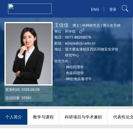
|
ENG
登录
王佳佳
博士
|
特聘研究员
|
博士生导师
单位 :
药学院
电话 :
0571-88208076
邮箱 :
wjiajia@zju.edu.cn
地址 :
浙大紫金港校区西区药物安全评价
研究中心
研究方向 :
·
神经药理学
·
免疫药理学
·
神经/免疫毒理学
更新时间
: 2025.06.06
总访问量: 35591
个人简介
教学与课程
科研项目与学术兼职
代表性论