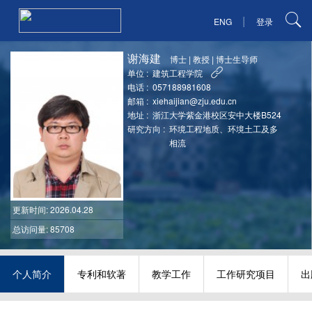
|
ENG
登录
谢海建
博士
|
教授
|
博士生导师
单位 :
建筑工程学院
电话 :
057188981608
邮箱 :
xiehaijian@zju.edu.cn
地址 :
浙江大学紫金港校区安中大楼B524
研究方向 :
环境工程地质、环境土工及多
相流
更新时间
: 2026.04.28
总访问量: 85708
个人简介
专利和软著
教学工作
工作研究项目
出