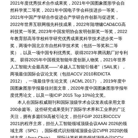
2021年度优秀技术合作成果奖
，
2021年中国图象图形学会自
然科学奖二等奖，2021年中国电子学会科技进步一等奖，
2021年中国产学研合作促进会产学研合作创新与促进奖，
2022年世界互联网领先科技成果，2022年陆增镛CAD&CG高
科技奖一等奖, 2023年中国发明协会发明创新奖一等奖，2022
年教育部高等学校科学研究优秀成果奖科学技术进步奖一等
奖，两项中国北京市自然科学技术奖（包括一等奖和二等
奖），以及一项中国专利优秀奖。获得
2023年腾讯鹅厂好专利
奖。
获得
2025年中国视觉智能年度创新人物奖，
2021年世界
人工智能大会最高奖——“卓越人工智能引领者”（SAIL奖），
两项最佳国际会议论文奖（包括ACCV 2010和DICTA
2012），一项最佳学生论文奖（ACML 2017），2019年度中
国图象图形学报最佳封面文章，2020年度中国图象图形学报年
度优秀论文，以及一项ICIP 2015 Top 10%论文奖。
本人在国际权威期刊和国际顶级学术会议发表或录用文章
200余篇等。这些研究成果受到了国际学术界和工业界的广泛
关注，拥有多篇ESI高被引论文，担任FGIP 2021和ICCCV
2021的程序主席，担任
人工智能领域顶级会议AAAI 2026的领
域主席（SPC），
国际模式识别领域顶级会议CVPR 2020
的
领
域主席（Area Chair），国际计算机视觉领域顶级会议ICCV