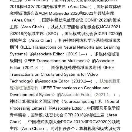
2019和ECCV 2020的领域主席（Area Chair）, 国际多媒体研
究领域顶级会议ACM Multimedia 2020和2021的领域主席
（Area Chair），国际神经信息处理会议ICONIP 2020的领域
主席（Area Chair），以及人工智能领域顶级会议IJCAI 2021
和2019的领域主席（SPC），
国际模式识别会议
ICPR
2020
的
领域主席（Area Chair）。担任神经网络和学习系统领域顶级
期刊《IEEE Transactions on Neural Networks and Learning
Systems》的Associate Editor（2019.1—），
多媒体领域顶
级期刊
《IEEE Transactions on Multimedia》
的Associate
Editor（2021.8—），
图像视频处理领域顶级期刊
《IEEE
Transactions on Circuits and Systems for Video
认知类脑系
Technology》
的
Associate Editor
（2019.1—），
统领域顶级期刊《
IEEE Transactions on Cognitive and
》
Associate Editor
Developmental System
的
（2021.1—），
神经计算领域知名国际刊物《Neurocomputing》和《Neural
Processing Letters》的Associate Editor，中国图形图像学报
青年编委，国际模式识别大会ICPR 2018的领域主席（Area
Chair），中国模式识别大会PRCV 2019和PRCV2020的领域
主席（Area Chair）。同时担任多个计算机视觉和模式识别方