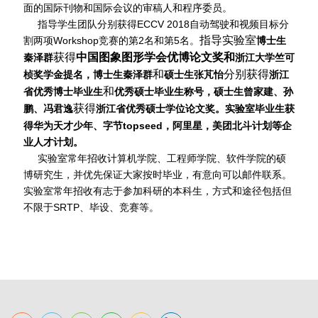
面的国际刊物和国际会议的审稿人和程序委员。
指导学生团队分别获得ECCV 2018自动驾驶和视频目标分
指导
实验室
割两项Workshop竞赛的第2名和第5名。
博士生
获得
中国图象图形学会优博论文奖和
秦泽群
浙江大学竺可
和
分别获得
桢奖学金提名，
博士生秦泽群
硕士生张芃怡
浙江
和
省优秀博士毕业生
优秀硕士毕业生称号，硕士生曾家建、孙
获得
鹏、冯君逸
浙江省优秀硕士学位论文奖。实验室毕业生获
得华为天才少年、字节topseed，阿里星，美团北斗计划等企
业人才计划。
实验室常年招收计算机学院、工程师学院、软件学院的硕
博研究生，并优先保证大家按时毕业，有意向可以邮件联系。
实验室常年招收有志于参加科研的本科生，方式和途径包括但
不限于SRTP、毕设、竞赛等。