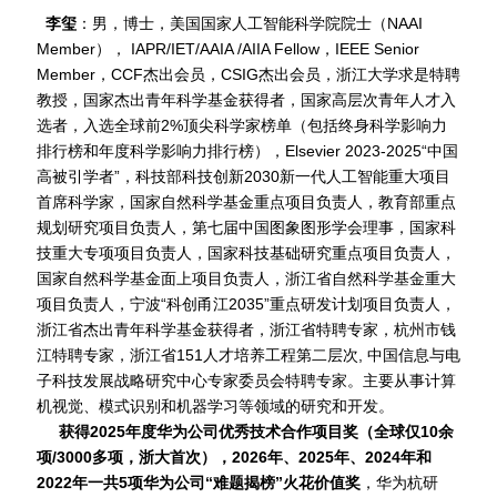
李玺
：
男，博士，
美国国家人工智能科学院院士（
NAAI
Member
），
IAPR/
IET/AAIA /AIIA Fellow，IEEE Senior
Member，CCF杰出会员，CSIG杰出会员，
浙江大学求是特聘
教授，国家杰出青年科学基金获得者，
国家高层次青年人才入
选者，入选全球前2%顶尖科学家榜单（包括终身科学影响力
排行榜和年度科学影响力排行榜），Elsevier 2023-2025“中国
高被引学者”
，科技部
科技创新2030新一代人工智能重大项目
首席科学家，国家自然科学基金重点项目负责人，教育部重点
规划研究项目负责人
，第七届
中国图象图形学会理事，国家科
技重大专项项目负责人，国家科技基础研究重点项目负责人，
国家自然科学基金面上项目负责人，浙江省自然科学基金重大
项目负责人，
宁波“科创甬江2035”重点研发计划项目负责人，
浙江省杰出青年科学基金获得者，浙江省特聘专家，杭州市钱
江特聘专家，
浙江省151人才培养工程第二层次, 中国信息与电
子科技发展战略研究中心专家委员会特聘专家
。主要从事计算
机视觉、模式识别和机器学习等领域的研究和开发。
获得2025年度华为公司优秀技术合作项目奖（全球仅10余
项/3000多项，浙大首次），2026年、2025年、2024年和
2022年一共5项华为公司“难题揭榜”火花价值奖
，华为杭研