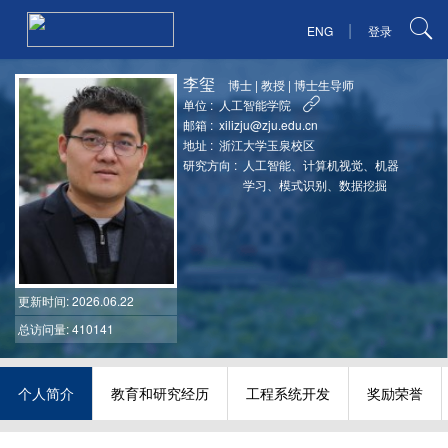
|
ENG
登录
李玺
博士
|
教授
|
博士生导师
单位 :
人工智能学院
邮箱 :
xilizju@zju.edu.cn
地址 :
浙江大学玉泉校区
研究方向 :
人工智能、计算机视觉、机器
学习、模式识别、数据挖掘
更新时间
: 2026.06.22
总访问量: 410141
个人简介
教育和研究经历
工程系统开发
奖励荣誉