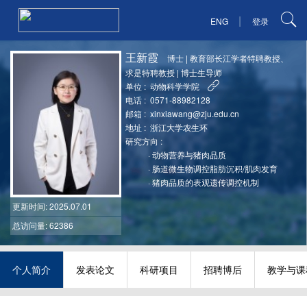
|
ENG
登录
王新霞
博士
|
教育部长江学者特聘教授、
求是特聘教授
|
博士生导师
单位 :
动物科学学院
电话 :
0571-88982128
邮箱 :
xinxiawang@zju.edu.cn
地址 :
浙江大学农生环
研究方向 :
·
动物营养与猪肉品质
·
肠道微生物调控脂肪沉积/肌肉发育
·
猪肉品质的表观遗传调控机制
更新时间
: 2025.07.01
总访问量: 62386
个人简介
发表论文
科研项目
招聘博后
教学与课