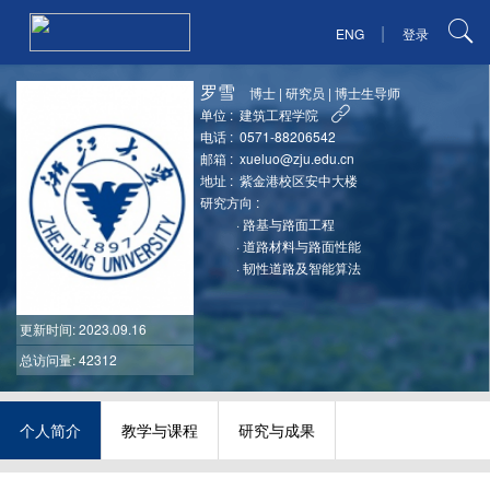
|
ENG
登录
罗雪
博士
|
研究员
|
博士生导师
单位 :
建筑工程学院
电话 :
0571-88206542
邮箱 :
xueluo@zju.edu.cn
地址 :
紫金港校区安中大楼
研究方向 :
·
路基与路面工程
·
道路材料与路面性能
·
韧性道路及智能算法
更新时间
: 2023.09.16
总访问量: 42312
个人简介
教学与课程
研究与成果