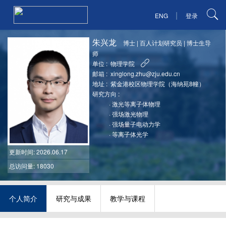
|
ENG
登录
朱兴龙
博士
|
百人计划研究员
|
博士生导
师
单位 :
物理学院
邮箱 :
xinglong.zhu@zju.edu.cn
地址 :
紫金港校区物理学院（海纳苑8幢）
研究方向 :
·
激光等离子体物理
·
强场激光物理
·
强场量子电动力学
·
等离子体光学
更新时间
: 2026.06.17
总访问量: 18030
个人简介
研究与成果
教学与课程