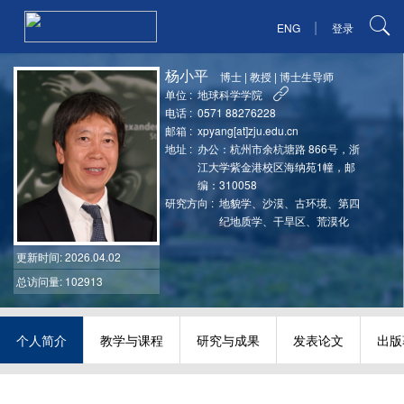
|
ENG
登录
杨小平
博士
|
教授
|
博士生导师
单位 :
地球科学学院
电话 :
0571 88276228
邮箱 :
xpyang[at]zju.edu.cn
地址 :
办公：杭州市余杭塘路 866号，浙
江大学紫金港校区海纳苑1幢，邮
编：310058
研究方向 :
地貌学、沙漠、古环境、第四
纪地质学、干旱区、荒漠化
更新时间
: 2026.04.02
总访问量: 102913
个人简介
教学与课程
研究与成果
发表论文
出版