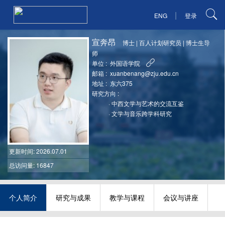
|
ENG
登录
宣奔昂
博士
|
百人计划研究员
|
博士生导
师
单位 :
外国语学院
邮箱 :
xuanbenang@zju.edu.cn
地址 :
东六375
研究方向 :
·
中西文学与艺术的交流互鉴
·
文学与音乐跨学科研究
更新时间
: 2026.07.01
总访问量: 16847
个人简介
研究与成果
教学与课程
会议与讲座