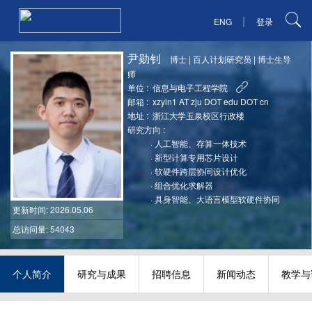
|
ENG
登录
尹勋钊
博士
|
百人计划研究员
|
博士生导
师
单位 :
信息与电子工程学院
邮箱 :
xzyin1 AT zju DOT edu DOT cn
地址 :
浙江大学玉泉校区行政楼
研究方向 :
·
人工智能、存算一体技术
·
新型计算专用芯片设计
·
软硬件跨层协同设计优化
·
组合优化求解器
·
具身智能、大语言模型软硬件协同
更新时间
: 2026.05.06
总访问量: 54043
个人简介
研究与成果
招聘信息
新闻动态
教学与