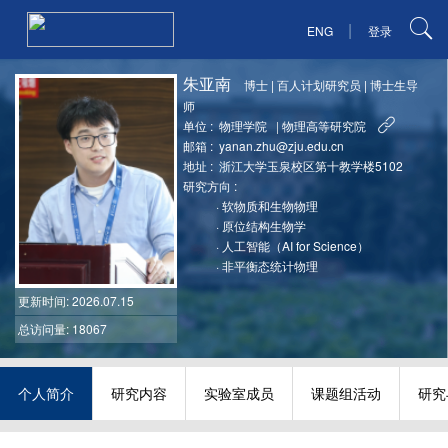
|
ENG
登录
朱亚南
博士
|
百人计划研究员
|
博士生导
师
单位 :
物理学院
|
物理高等研究院
邮箱 :
yanan.zhu@zju.edu.cn
地址 :
浙江大学玉泉校区第十教学楼5102
研究方向 :
·
软物质和生物物理
·
原位结构生物学
·
人工智能（AI for Science）
·
非平衡态统计物理
更新时间
: 2026.07.15
总访问量: 18067
个人简介
研究内容
实验室成员
课题组活动
研究