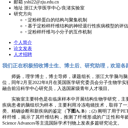
邮箱
yshi22@zju.edu.cn
地址
浙江大学医学中心/良渚实验室
研究方向
·
淀粉样蛋白的结构与聚集机制
·
基于淀粉样纤维结构的神经退行性疾病模型的评
·
淀粉样纤维与小分子的互作机制
个人简介
论文发表
人才招聘
我们正在积极招收
博士生、
博士后
、
研究助理
，欢迎各
师扬，理学博士，博士导师，课题组长，浙江大学脑与脑
位，同年2月至2022年8月在英国医学研究委员会分子生物学实验室(MRC-
融合前沿科学中心研究员，入选国家级青年人才项目。
实验室主要特色是在临床样本中开展结构生物学研究，主
疾病患者的脑组织为样本，主要利用冷冻电镜技术，取得了一系
类、精确诊断和新疾病的鉴定（
下图A, B
）; (2) 阐明了用
样纤维，揭示了其纤维结构，推测了纤维形成的广泛性和年
Science Advances等主流国际学术刊物上发表多篇研究论文。