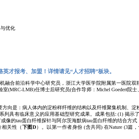
估与优化
路英才
报考、
加盟！详情请见“人才招聘”板块。
机融合前沿科学中心研究员，浙江大学医学院附属第一医院双聘研
LMB)任博士后研究员(合作导师：Michel Goedert院士、Sjo
要方向是：病人体内的淀粉样纤维的结构以及纤维聚集机制、淀
列具有临床意义的应用基础型研究成果。成果包括: (1) 揭
于PET成像的tau蛋白纤维探针与阿尔茨海默病tau蛋白纤维的结合方式
龄相关性（
下图D
）。以第一作者身份
(含共同)
在Nature (3篇，含