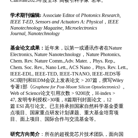
Clarivate2025年度全球“高被引科学家”名单。
学术期刊编辑:
Associate Editor of
Photonics Research,
IEEE T-ED, Sensors and Actuators A: Physical，
IEEE
Nanotechnology Magazine,
Microelectronics
Journal,
Nanotechnology
基金论文成果
：
近年来，以第一或通讯作者在Nature
Electronics, Nature Nanotechnology，Nature Photonics,
Chem. Rev. Nature Comm.,Adv. Mater.，Phys. Rep.,
Chem. Soc. Rev., Nano Lett., ACS Nano，Phys. Rev. Lett.,
IEEE-EDL, IEEE-TED,
IEEE-TNANO, IEEE-JEDS
等
SCI期刊和IEDM会议上发表论文 > 207篇，撰写Wiley
专著1部《
。
Graphene for Post-Moore Silicon Optoelectronics
》
Web of Science
论文
引用次数 > 9200次，H-index >
47, 发明专利授权>30项，8篇期刊封面论文，12
篇 ESI 高引论文。已主持承担国家自然科学基金委重
点项目、
国家重点研发计划课题、
重大基金培育项
目、
面上项目、
国际合作与交流基金等。
研究方向简介
：所在的超视觉芯片技术团队，面向国