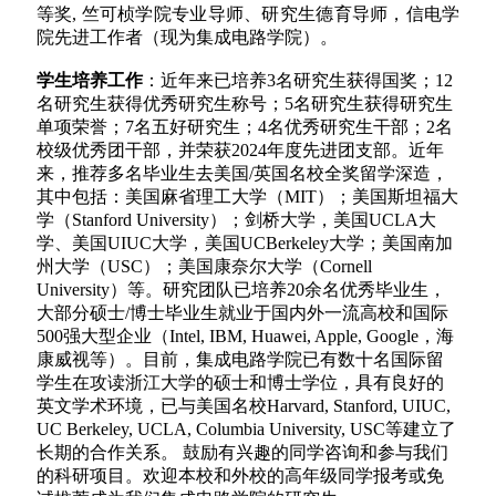
等奖, 竺可桢学院专业导师、研究生德育导师，信电学
院先进工作者
（现为集成电路学院）
。
学生培养工作
：近年来已培养
3名研究生获得国奖；
12
名
研究生获得优秀研究生称号；
5名研究生获得研究生
单项荣誉
；
7
名五好
研究生；4名优秀研究生干部；
2名
校级优秀团干部，
并
荣获2024年度先进团支部
。近年
来，
推荐多名
毕业生去美国/英国名校全奖留学深造，
其中包括：美国麻省理工大学（MIT）；美国斯坦福大
学（Stanford University）；剑桥大学，美国UCLA大
学、美国UIUC大学，美国UCBerkeley大学；美国南加
州大学（USC）；美国康奈尔大学（Cornell
University）等。研究团队已培养20余名优秀毕业生，
大部分硕士/博士毕业生就业于国内外一流高校和国际
500强大型企业（Intel, IBM, Huawei, Apple, Google，海
康威视等）。目前，集成电路学院已有数十名国际留
学生在攻读浙江大学的硕士和博士学位，具有良好的
英文学术环境，已与美国名校Harvard, Stanford, UIUC,
UC Berkeley, UCLA, Columbia University, USC等建立了
长期的合作关系。 鼓励有兴趣的同学咨询和参与我们
的科研项目。欢迎本校和外校的高年级同学报考或免