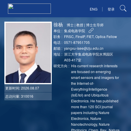
|
ENG
登录
徐杨
博士
|
教授
|
博士生导师
单位 :
集成电路学院
职务 :
FRSC, FInstP, FIET, Optica Fellow
电话 :
0571-87951705
邮箱 :
yangxu-isee@zju.edu.cn
地址 :
浙江大学集成电路学院水博园区
A03-417室
研究方向 :
His current research interests
are focused on emerging
smart sensors and imagers for
the Internet-of-
更新时间
: 2026.08.07
Everything/Intelligence
(IoE/IoI) and Ubiquitous
总访问量: 310016
Electronics. He has published
more than 120 SCI journal
papers including Nature
Electronics, Nature
Nanotechnology, Nature
Photonics, Chem. Rev., Nature