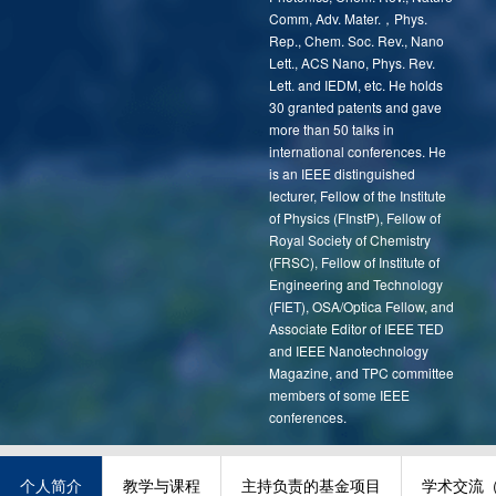
Comm, Adv. Mater.，Phys.
Rep., Chem. Soc. Rev., Nano
Lett., ACS Nano, Phys. Rev.
Lett. and IEDM, etc. He holds
30 granted patents and gave
more than 50 talks in
international conferences. He
is an IEEE distinguished
lecturer, Fellow of the Institute
of Physics (FInstP), Fellow of
Royal Society of Chemistry
(FRSC), Fellow of Institute of
Engineering and Technology
(FIET), OSA/Optica Fellow, and
Associate Editor of IEEE TED
and IEEE Nanotechnology
Magazine, and TPC committee
members of some IEEE
conferences.
个人简介
教学与课程
主持负责的基金项目
学术交流