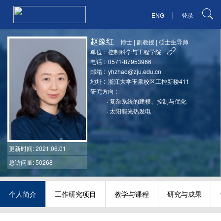
|
ENG
登录
赵豫红
博士
|
副教授
|
硕士生导师
单位 :
控制科学与工程学院
电话 :
0571-87953966
邮箱 :
yhzhao@zju.edu.cn
地址 :
浙江大学玉泉校区工控新楼411
研究方向 :
·
复杂系统的建模、控制与优化
·
太阳能光热发电
更新时间
: 2021.06.01
总访问量: 50268
个人简介
工作研究项目
教学与课程
研究与成果