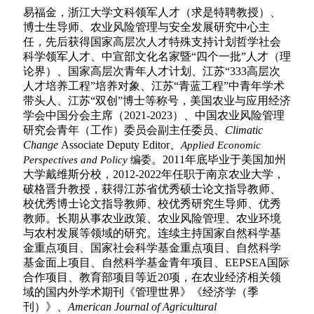
易福金，浙江大学文科领军人才（求是特聘教授）、
博士
生导师、
农业风险管理与安全发展研究中心主
任，
先后获得
国家高层次人才特殊支持计划哲学社会
科学领军人才、
中宣部文化名家暨
“
四个一批
”
人才（理
论界）、
国家高层次青年人才计划
、江苏
“333
高层次
人才培养工程
”
培养对象、江苏
“
青蓝工程
”
中青年学术
带头人、江苏
“
双创
”
博士等称号，美国农业与应用经济
学会中国分会主席（2021-2023）、
中国农业风险管理
研究会青年（工作）委员会副主任委员、
Climatic
Change
Associate Deputy Editor、
Applied Economic
。2011
年底毕业于美国加州
Perspectives and Policy
编委
大学戴维斯分校，2012-2022年任职于南京农业大学，
破格晋升教授，获得江苏省优秀硕士论文指导教师、
校优秀博士论文指导教师、校优秀研究生导师、优秀
教师。长期从事农业政策、农业风险管理、农业环境
与农村发展等领域的研究。连续主持国家自然科学基
金重点项目、国家社会科学基金重点项目、自然科学
基金面上项目、自然科学基金青年项目、EEPSEA国际
合作项目、教育部项目等近20项，
在农业经济相关领
域的国内外学术期刊《管理世界》《经济学（季
刊）》、
American Journal of Agricultural