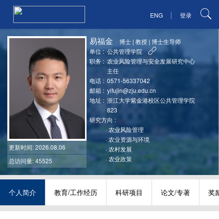
|
ENG
登录
易福金
博士
|
教授
|
博士生导师
单位 :
公共管理学院
职务 :
农业风险管理与安全发展研究中心
主任
电话 :
0571-56337042
邮箱 :
yifujin@zju.edu.cn
地址 :
浙江大学紫金港校区公共管理学院
823
研究方向 :
·
农业风险管理
·
农业资源与环境
更新时间
: 2026.08.06
·
农村发展
·
农业政策
总访问量: 45525
个人简介
教育/工作经历
科研项目
论文/专著
奖