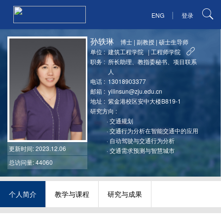
|
ENG
登录
孙轶琳
博士
|
副教授
|
硕士生导师
单位 :
建筑工程学院
|
工程师学院
职务 :
所长助理、教指委秘书、项目联系
人
电话 :
13018903377
邮箱 :
yilinsun@zju.edu.cn
地址 :
紫金港校区安中大楼B819-1
研究方向 :
·
交通规划
·
交通行为分析在智能交通中的应用
·
自动驾驶与交通行为分析
更新时间
: 2023.12.06
·
交通需求预测与智慧城市
总访问量: 44060
个人简介
教学与课程
研究与成果