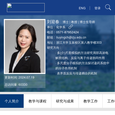
|
ENG
登录
刘迎春
博士
|
教授
|
博士生导师
单位 :
化学系
电话 :
0571-87952424
邮箱 :
liuyingch@zju.edu.cn
地址 :
浙江大学玉泉校区第八教学楼303
研究方向 :
·
多(介)尺度模拟的方法研究局部高浓电
解质结构、反应与离子传递协同作用
·
多尺度分子模拟的方法探讨递药系统中
的分子作用机制
·
表界面反应与传递耦合的机制
更新时间
: 2024.07.19
总访问量: 60330
个人简介
教学与课程
研究与成果
教学工作
工作