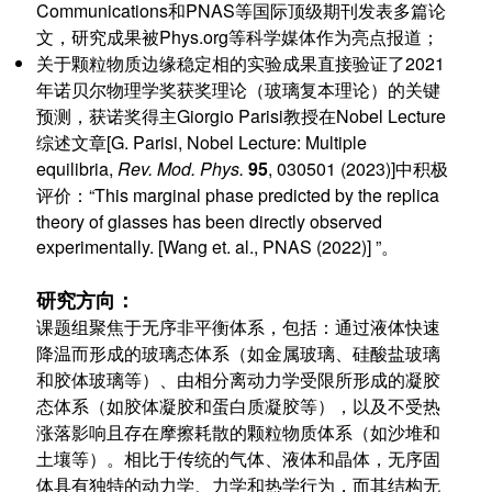
Communications和PNAS等国际顶级期刊发表多篇论
文，研究成果被Phys.org等科学媒体作为亮点报道；
关于颗粒物质边缘稳定相的实验成果直接验证了2021
年诺贝尔物理学奖获奖理论（玻璃复本理论）的关键
预测，获诺奖得主Giorgio Parisi教授在Nobel Lecture
综述文章[G. Parisi, Nobel Lecture: Multiple
equilibria,
Rev. Mod. Phys.
95
, 030501 (2023)]中积极
评价：“This marginal phase predicted by the replica
theory of glasses has been directly observed
experimentally. [Wang et. al., PNAS (2022)] ”。
研究方向：
课题组聚焦于无序非平衡体系，包括：通过液体快速
降温而形成的玻璃态体系（如金属玻璃、硅酸盐玻璃
和胶体玻璃等）、由相分离动力学受限所形成的
凝胶
态体系（如胶体凝胶和蛋白质凝胶等），
以及不受热
涨落影响且存在摩擦耗散的颗粒物质体系（如沙堆和
土壤等）。相比于传统的气体、液体和晶体，无序固
体具有独特的动力学、力学和热学行为，而其结构无