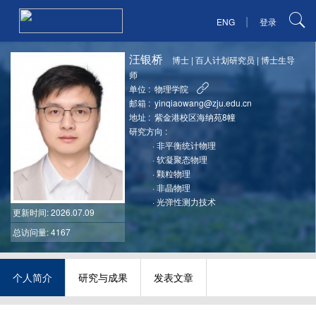
|
ENG
登录
汪银桥
博士
|
百人计划研究员
|
博士生导
师
单位 :
物理学院
邮箱 :
yinqiaowang@zju.edu.cn
地址 :
紫金港校区海纳苑8幢
研究方向 :
·
非平衡统计物理
·
软凝聚态物理
·
颗粒物理
·
非晶物理
·
光弹性测力技术
更新时间
: 2026.07.09
总访问量: 4167
个人简介
研究与成果
发表文章