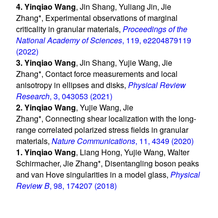
4.
Yinqiao Wang
, Jin Shang, Yuliang Jin, Jie
Zhang*, Experimental observations of marginal
criticality in granular materials,
Proceedings of the
National Academy of Sciences
, 119, e2204879119
(2022)
3.
Yinqiao Wang
, Jin Shang, Yujie Wang, Jie
Zhang*, Contact force measurements and local
anisotropy in ellipses and disks,
Physical Review
Research
, 3, 043053 (2021)
2.
Yinqiao Wang
, Yujie Wang, Jie
Zhang*, Connecting shear localization with the long-
range correlated polarized stress fields in granular
materials,
Nature Communications
, 11, 4349 (2020)
1.
Yinqiao Wang
, Liang Hong, Yujie Wang, Walter
Schirmacher, Jie Zhang*, Disentangling boson peaks
and van Hove singularities in a model glass,
Physical
Review B
, 98, 174207 (2018)