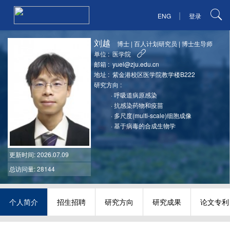
|
ENG
登录
刘越
博士
|
百人计划研究员
|
博士生导师
单位 :
医学院
邮箱 :
yuel@zju.edu.cn
地址 :
紫金港校区医学院教学楼B222
研究方向 :
·
呼吸道病原感染
·
抗感染药物和疫苗
·
多尺度(multi-scale)细胞成像
·
基于病毒的合成生物学
更新时间
: 2026.07.09
总访问量: 28144
个人简介
招生招聘
研究方向
研究成果
论文专利