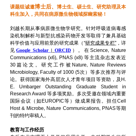
博士后、
课题组诚邀
博士生、硕士生、研究助理及本
科生加入，共同在病原微生物领域探幽索秘！
刘越长期从事病原微生物学研究。针对
呼吸道病毒感
染机制解析与新型抗感染药物开发等取得了兼具
基础
科学价值与应用前景的研究成果（“
研究成果专栏”
，
详
见
Google Scholar
|
ORCID
）
。在Science, Nature
Communications (x6), PNAS (x8) 等主流杂志发表近
30篇论文。研究工作被Nature, Nature Reviews
Microbiology, Faculty of 1000 (5次）等多次推荐与评
国家海外高层次人才青年项目等资助
论。获得
，及H.
E. Umbarger Outstanding Graduate Student in
Research Award 等多项奖励。多次受邀
在领域内重要
国际会议（如EUROPIC等）做成果报告。担任Cell
Host & Microbe, Nature Communications, PNAS等期
刊的特约审稿人。
教育与工作经历