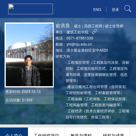
|
ENG
登录
俞洪良
硕士
|
高级工程师
|
硕士生导师
单位 :
建筑工程学院
电话 :
0571-87951339
邮箱 :
yhl@zju.edu.cn
地址 :
浙大紫金港校区安中A520
研究方向 :
·
工程项目管理（工程策划与决策、目标
控制、工程项目组织方式、工程项目沟
通与协调、进度投资精细化管理、信息
管理等）
·
建设法规与工程合同管理（合同策划、
更新时间
: 2023.12.13
工程招投标管理、工程索赔管理等）
·
工程金融（工程保险、工程保证担保、
总访问量: 51393
工程风险管理、工程投资与融资等）
·
工程经济（技术方案经济评价、工程项
目可行性研究、价值工程等）
个人简介
工作研究项目
教学与课程
研究与成果