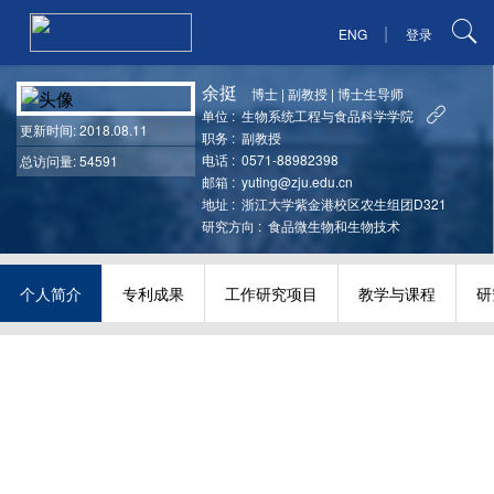
|
ENG
登录
余挺
博士
|
副教授
|
博士生导师
单位 :
生物系统工程与食品科学学院
更新时间
: 2018.08.11
职务 :
副教授
电话 :
0571-88982398
总访问量: 54591
邮箱 :
yuting@zju.edu.cn
地址 :
浙江大学紫金港校区农生组团D321
研究方向 :
食品微生物和生物技术
个人简介
专利成果
工作研究项目
教学与课程
研