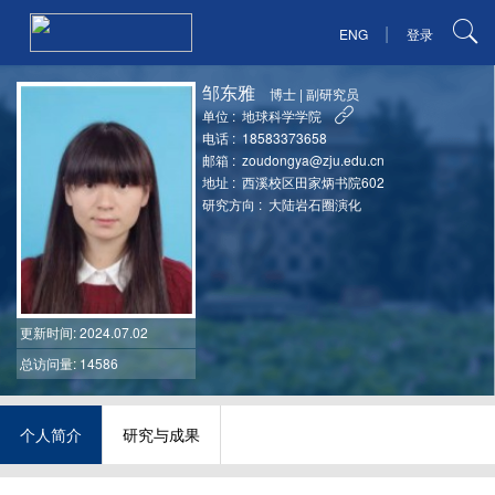
|
ENG
登录
邹东雅
博士
|
副研究员
单位 :
地球科学学院
电话 :
18583373658
邮箱 :
zoudongya@zju.edu.cn
地址 :
西溪校区田家炳书院602
研究方向 :
大陆岩石圈演化
更新时间
: 2024.07.02
总访问量: 14586
个人简介
研究与成果