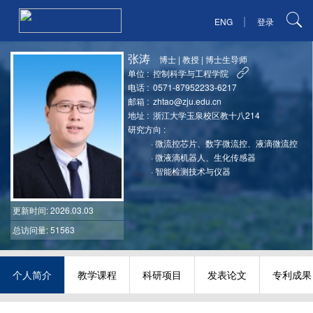
|
ENG
登录
张涛
博士
|
教授
|
博士生导师
单位 :
控制科学与工程学院
电话 :
0571-87952233-6217
邮箱 :
zhtao@zju.edu.cn
地址 :
浙江大学玉泉校区教十八214
研究方向 :
·
微流控芯片、数字微流控、液滴微流控
·
微液滴机器人、生化传感器
·
智能检测技术与仪器
更新时间
: 2026.03.03
总访问量: 51563
个人简介
教学课程
科研项目
发表论文
专利成果