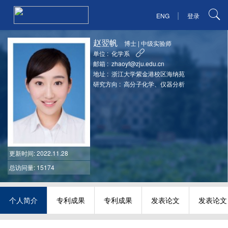
|
ENG
登录
赵翌帆
博士
|
中级实验师
单位 :
化学系
邮箱 :
zhaoyf@zju.edu.cn
地址 :
浙江大学紫金港校区海纳苑
研究方向 :
高分子化学、仪器分析
更新时间
: 2022.11.28
总访问量: 15174
个人简介
专利成果
专利成果
发表论文
发表论文