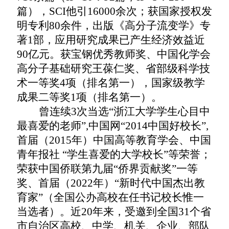
篇），
SCI
他引
16000
余次；获国家授权发
明专利
80
余件，出版《高分子流变学》专
著
1
部，应用研究成果已产生经济效益近
90
亿元。获宝钢优秀教师奖、中国化学会
高分子基础研究王葆仁奖、省部级科学技
术一等奖
4
项（排名第一），国家级教学
成果二等奖
1
项（排名第一）。
曾连续
3
次当选
“
浙江大学学生心目中
最喜爱的老师
”,
中国网
“2014
中国好校长
”,
首届（
2015
年）中国高等教育学会、中国
青年报社
“
学生喜爱的大学校长
”
等荣誉；
荣获中国侨联第九届“侨界贡献奖”一等
奖、首届（
2022
年）“新时代中国杰出教
育家”（全国公办高校在任书记校长惟一
当选者）。近
20
年来，受邀到全国
31
个省
市自治区高校、中学、机关、企业、部队