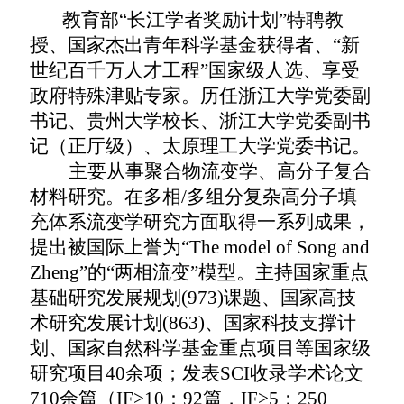
教育部
“
长江学者奖励计划
”
特聘教
授、国家杰出青年科学基金获得者、
“
新
世纪百千万人才工程
”
国家级人选、享受
政府特殊津贴专家。历任浙江大学党委副
书记、贵州大学校长、浙江大学党委副书
记（正厅级）、太原理工大学党委书记。
主要从事聚合物流变学、高分子复合
材料研究。在多相
/
多组分复杂高分子填
充体系流变学研究方面取得一系列成果，
提出被国际上誉为“
The model of Song and
Zheng
”的“两相流变”模型。主持国家重点
基础研究发展规划
(973)
课题、国家高技
术研究发展计划
(863)
、国家科技支撑计
划、国家自然科学基金重点项目等国家级
研究项目
40
余项；发表
SCI
收录学术论文
710
余篇（IF>10：92篇，IF>5：250