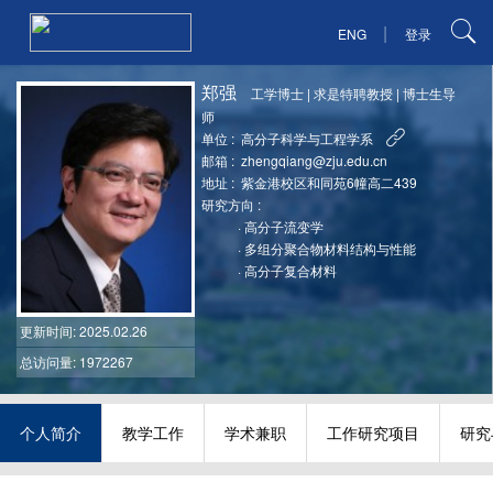
|
ENG
登录
郑强
工学博士
|
求是特聘教授
|
博士生导
师
单位 :
高分子科学与工程学系
邮箱 :
zhengqiang@zju.edu.cn
地址 :
紫金港校区和同苑6幢高二439
研究方向 :
·
高分子流变学
·
多组分聚合物材料结构与性能
·
高分子复合材料
更新时间
: 2025.02.26
总访问量: 1972267
个人简介
教学工作
学术兼职
工作研究项目
研究