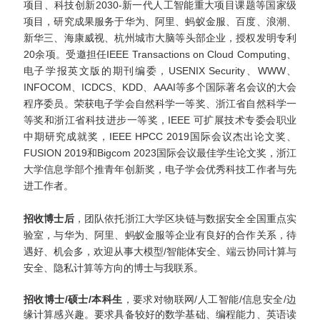
项目、科技创新2030-新一代人工智能重大项目课题等国家级
项目，研究成果服务于华为、阿里、蚂蚁金服、百度、浪潮、
新华三、海康威视、
杭州城市大脑等头部企业，授权发明专利
20余项。受邀担任IEEE Transactions on Cloud Computing、
电子学报英文版的期刊编委，USENIX Security、WWW、
INFOCOM、ICDCS、KDD、AAAI等多个国际著名会议的大会
程序委员。荣获电子学会自然科学一等奖、浙江省自然科学一
等奖和浙江省科技进步一等奖，IEEE 可扩展技术专委会职业
中期研究成就奖，IEEE HPCC 2019国际会议杰出论文奖、
FUSION 2019和Bigcom 2023国际会议最佳学生论文奖，浙江
大学信息学部个推青年创新奖，电子学会优秀科技工作者与先
进工作者。
招收博士后
，团队依托浙江大学区块链与数据安全全国重点实
验室，与华为、阿里、蚂蚁金服等企业有良好的合作关系，待
遇好、机会多，
欢迎从事大模型/智能体安全、
端云协同计算与
安全、
隐私计算等方向的博士与我联系。
招收博士/硕士/本科生
，要求对物联网/人工智能/信息安全/边
缘计算感兴趣。要求具备较好的数学基础、编程能力、英语读