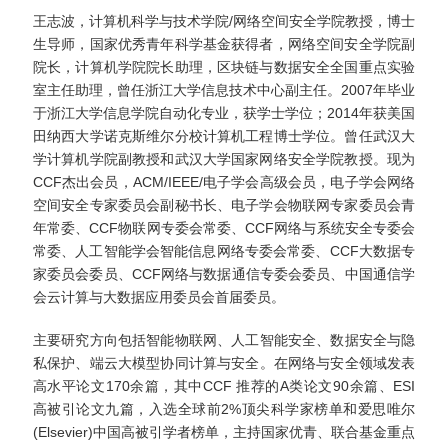
王志波，计算机科学与技术学院/网络空间安全学院教授，博士
生导师，国家优秀青年科学基金获得者，网络空间安全学院副
院长，计算机学院院长助理，区块链与数据安全全国重点实验
室主任助理，
曾任
浙江大学信息技术中心副主任
。
2007年毕业
于浙江大学信息学院自动化专业，获学士学位；2014年获美国
田纳西大学诺克斯维尔分校计算机工程博士学位。曾任武汉大
学计算机学院副教授和武汉大学国家网络安全学院教授。现为
CCF杰出会员，ACM/IEEE/电子学会高级会员，
电子学会网络
空间安全专家委员会副秘书长、电子学会物联网专家委员会青
年常委、
CCF物联网专委会常委、CCF网络与系统安全专委会
常委、人工智能学会智能信息网络专委会常委、CCF大数据专
家委员会委员、CCF网络与数据通信专委会委员、中国通信学
会云计算与大数据应用委员会首届委员。
主要研究方向包括
智能
物联网、
人工智能安全、数据安全与隐
私保护、
端云大模型协同计算与安全
。在网络与安全领域发表
高水平论文170余篇，其中CCF 推荐的A类论文90余篇、ESI
高被引论文九篇，入选
全球前2%顶尖科学家榜单和
爱思唯尔
(Elsevier)中国高被引学者榜单，
主持国家优青、联合基金重点