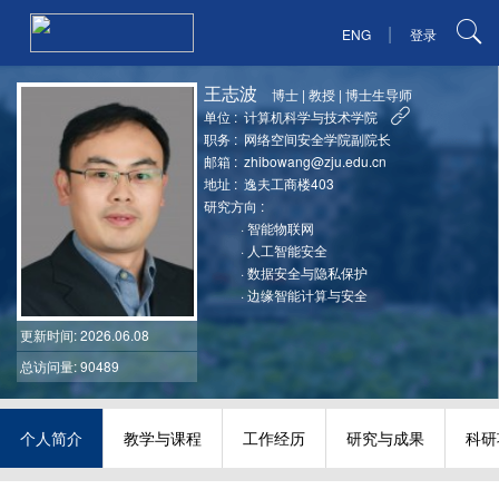
|
ENG
登录
王志波
博士
|
教授
|
博士生导师
单位 :
计算机科学与技术学院
职务 :
网络空间安全学院副院长
邮箱 :
zhibowang@zju.edu.cn
地址 :
逸夫工商楼403
研究方向 :
·
智能物联网
·
人工智能安全
·
数据安全与隐私保护
·
边缘智能计算与安全
更新时间
: 2026.06.08
总访问量: 90489
个人简介
教学与课程
工作经历
研究与成果
科研