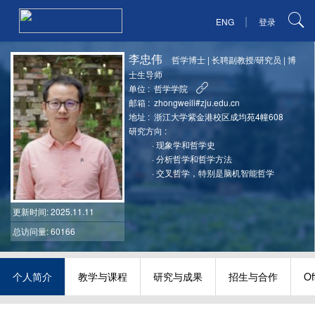
|
ENG
登录
李忠伟
哲学博士
|
长聘副教授/研究员
|
博
士生导师
单位 :
哲学学院
邮箱 :
zhongweili#zju.edu.cn
地址 :
浙江大学紫金港校区成均苑4幢608
研究方向 :
·
现象学和哲学史
·
分析哲学和哲学方法
·
交叉哲学，特别是脑机智能哲学
更新时间
: 2025.11.11
总访问量: 60166
个人简介
教学与课程
研究与成果
招生与合作
Of