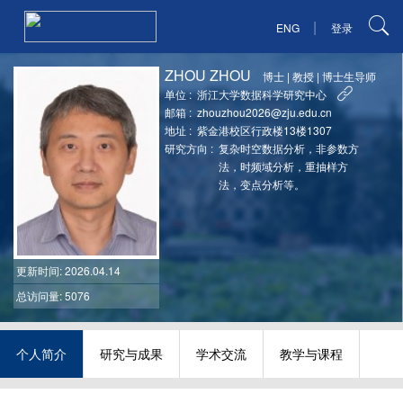
|
ENG
登录
ZHOU ZHOU
博士
|
教授
|
博士生导师
单位 :
浙江大学数据科学研究中心
邮箱 :
zhouzhou2026@zju.edu.cn
地址 :
紫金港校区行政楼13楼1307
研究方向 :
复杂时空数据分析，非参数方
法，时频域分析，重抽样方
法，变点分析等。
更新时间
: 2026.04.14
总访问量: 5076
个人简介
研究与成果
学术交流
教学与课程