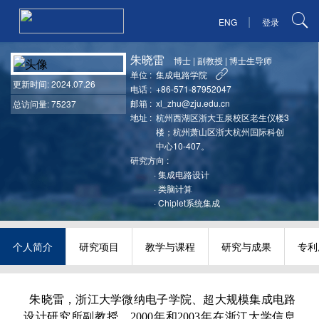
|
ENG
登录
朱晓雷
博士
|
副教授
|
博士生导师
单位 :
集成电路学院
更新时间
: 2024.07.26
电话 :
+86-571-87952047
邮箱 :
xl_zhu@zju.edu.cn
总访问量: 75237
地址 :
杭州西湖区浙大玉泉校区老生仪楼3
楼；杭州萧山区浙大杭州国际科创
中心10-407。
研究方向 :
·
集成电路设计
·
类脑计算
·
Chiplet系统集成
个人简介
研究项目
教学与课程
研究与成果
专利
朱晓雷，浙江大学微纳电子学院、超大规模集成电路
设计研究所副教授。2000年和2003年在浙江大学信息