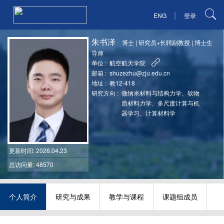
|
ENG
登录
朱书泽
博士
|
研究员+长聘副教授
|
博士生
导师
单位 :
航空航天学院
邮箱 :
shuzezhu@zju.edu.cn
地址 :
教12-418
研究方向 :
微纳米材料与结构力学、软物
质材料力学、多尺度计算与机
器学习、计算材料学
更新时间
: 2026.04.23
总访问量: 48570
个人简介
研究与成果
教学与课程
课题组成员