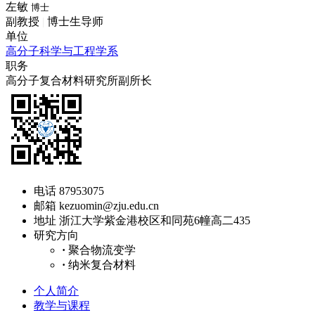
左敏
博士
副教授
|
博士生导师
单位
高分子科学与工程学系
职务
高分子复合材料研究所副所长
电话
87953075
邮箱
kezuomin@zju.edu.cn
地址
浙江大学紫金港校区和同苑6幢高二435
研究方向
·
聚合物流变学
·
纳米复合材料
个人简介
教学与课程