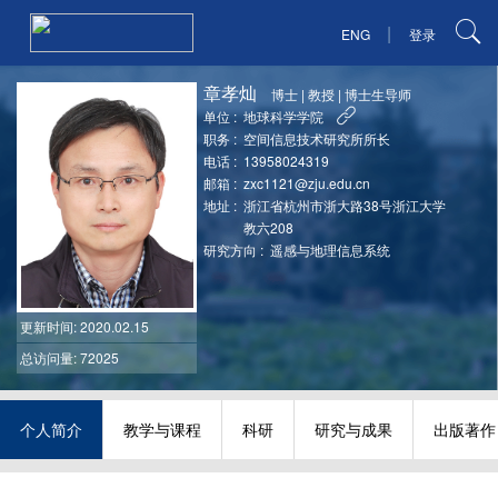
|
ENG
登录
章孝灿
博士
|
教授
|
博士生导师
单位 :
地球科学学院
职务 :
空间信息技术研究所所长
电话 :
13958024319
邮箱 :
zxc1121@zju.edu.cn
地址 :
浙江省杭州市浙大路38号浙江大学
教六208
研究方向 :
遥感与地理信息系统
更新时间
: 2020.02.15
总访问量: 72025
个人简介
教学与课程
科研
研究与成果
出版著作