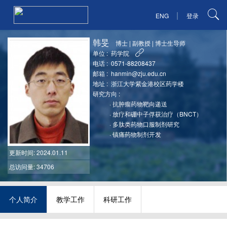
|
ENG
登录
韩旻
博士
|
副教授
|
博士生导师
单位 :
药学院
电话 :
0571-88208437
邮箱 :
hanmin@zju.edu.cn
地址 :
浙江大学紫金港校区药学楼
研究方向 :
·
抗肿瘤药物靶向递送
·
放疗和硼中子俘获治疗（BNCT）
·
多肽类药物口服制剂研究
·
镇痛药物制剂开发
更新时间
: 2024.01.11
总访问量: 34706
个人简介
教学工作
科研工作