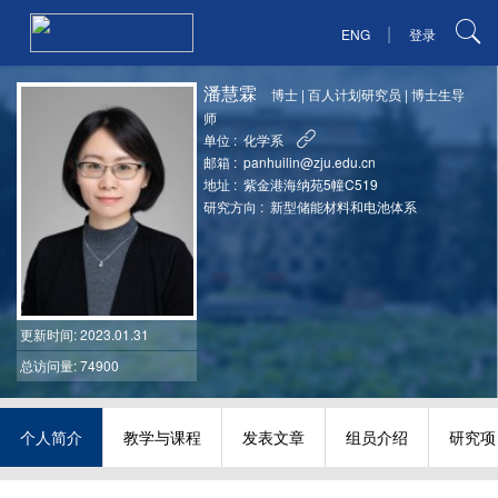
|
ENG
登录
潘慧霖
博士
|
百人计划研究员
|
博士生导
师
单位 :
化学系
邮箱 :
panhuilin@zju.edu.cn
地址 :
紫金港海纳苑5幢C519
研究方向 :
新型储能材料和电池体系
更新时间
: 2023.01.31
总访问量: 74900
个人简介
教学与课程
发表文章
组员介绍
研究项