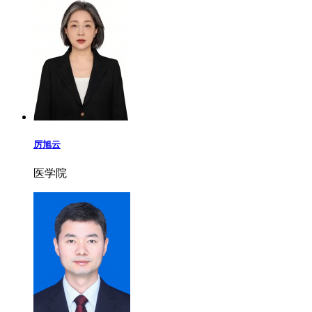
厉旭云
医学院