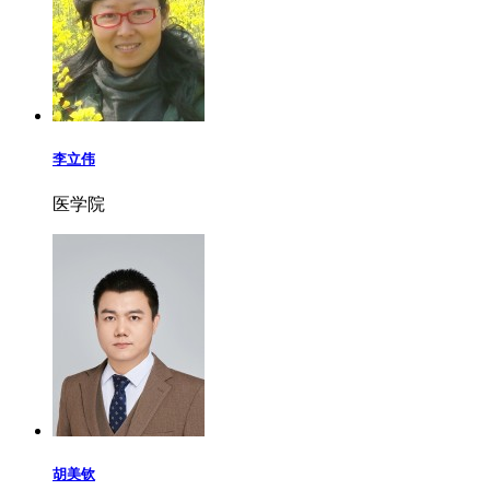
李立伟
医学院
胡美钦