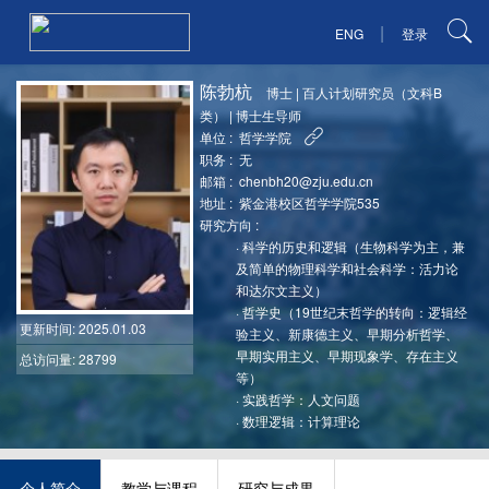
|
ENG
登录
陈勃杭
博士
|
百人计划研究员（文科B
类）
|
博士生导师
单位 :
哲学学院
职务 :
无
邮箱 :
chenbh20@zju.edu.cn
地址 :
紫金港校区哲学学院535
研究方向 :
·
科学的历史和逻辑（生物科学为主，兼
及简单的物理科学和社会科学：活力论
和达尔文主义）
·
哲学史（19世纪末哲学的转向：逻辑经
更新时间
: 2025.01.03
验主义、新康德主义、早期分析哲学、
早期实用主义、早期现象学、存在主义
总访问量: 28799
等）
·
实践哲学：人文问题
·
数理逻辑：计算理论
个人简介
教学与课程
研究与成果