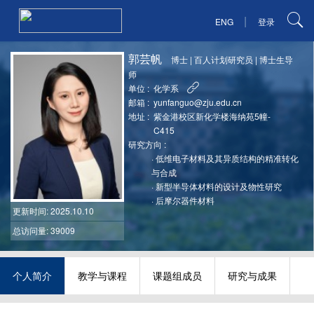
|
ENG
登录
郭芸帆
博士
|
百人计划研究员
|
博士生导
师
单位 :
化学系
邮箱 :
yunfanguo@zju.edu.cn
地址 :
紫金港校区新化学楼海纳苑5幢-
C415
研究方向 :
·
低维电子材料及其异质结构的精准转化
与合成
·
新型半导体材料的设计及物性研究
·
后摩尔器件材料
更新时间
: 2025.10.10
总访问量: 39009
个人简介
教学与课程
课题组成员
研究与成果