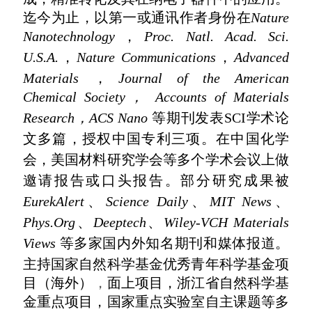
迄今为止，以第一或通讯作者身份在
Nature
Nanotechnology
，
Proc. Natl. Acad. Sci.
U.S.A.
，
Nature Communications
，
Advanced
Materials
，
Journal of the American
Chemical Society，
Accounts of Materials
Research，
ACS Nano
等期刊发表
SCI学术
论
文多篇，授权中国专利三项。在中国化学
会，美国材料研究学会等多个学术会议上做
邀请报告或口头报告。部分研究成果被
EurekAlert
、
Science Daily
、
MIT News
、
Phys.Org
、
Deeptech
、
Wiley-VCH Materials
Views
等多家国内外知名期刊和媒体报道。
主持
国家自然科学基金优秀青年科学基金项
目（海外）
，
面上项目，
浙江省自然科学基
金重点项目，
国家重点实验室自主课题等多