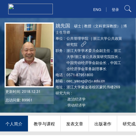
|
ENG
登录
姚先国
硕士
|
教授（文科资深教授）
|
博
士生导师
单位 :
公共管理学院
|
浙江大学公共政策
研究院
职务 :
浙江大学学术委员会副主任，浙江
大学/浙江省公共政策研究院院长，
中国劳动经济学会副会长，中国工
业经济学会常务副理事长
电话 :
0571-87951800
邮箱 :
cec_yaoxg@zju.edu.cn
地址 :
浙江大学紫金港校区蒙民伟楼269
更新时间
: 2018.12.31
研究方向 :
·
政治经济学
总访问量: 89961
·
劳动经济学
个人简介
教学与课程
发表文章
出版著作
研究成