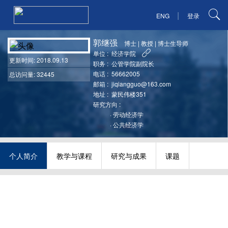
|
ENG
登录
郭继强
博士
|
教授
|
博士生导师
单位 :
经济学院
更新时间
: 2018.09.13
职务 :
公管学院副院长
电话 :
56662005
总访问量: 32445
邮箱 :
jiqiangguo@163.com
地址 :
蒙民伟楼351
研究方向 :
·
劳动经济学
·
公共经济学
个人简介
教学与课程
研究与成果
课题